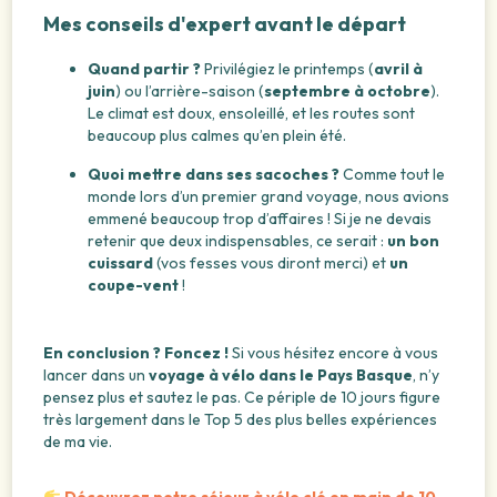
Mes conseils d'expert avant le départ
Quand partir ?
Privilégiez le printemps (
avril à
juin
) ou l’arrière-saison (
septembre à octobre
).
Le climat est doux, ensoleillé, et les routes sont
beaucoup plus calmes qu’en plein été.
Quoi mettre dans ses sacoches ?
Comme tout le
monde lors d’un premier grand voyage, nous avions
emmené beaucoup trop d’affaires ! Si je ne devais
retenir que deux indispensables, ce serait :
un bon
cuissard
(vos fesses vous diront merci) et
un
coupe-vent
!
En conclusion ? Foncez !
Si vous hésitez encore à vous
lancer dans un
voyage à vélo dans le Pays Basque
, n’y
pensez plus et sautez le pas. Ce périple de 10 jours figure
très largement dans le Top 5 des plus belles expériences
de ma vie.
Découvrez notre séjour à vélo clé en main de 10