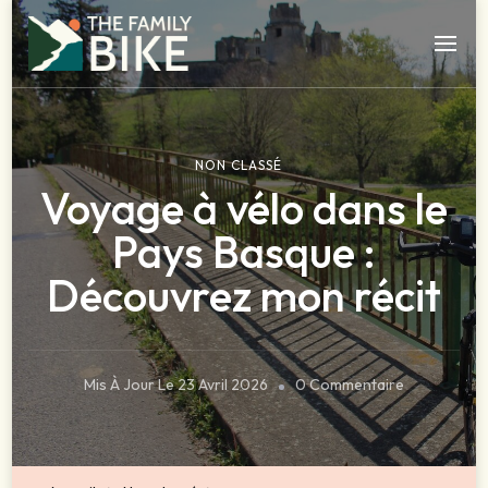
The Family Bike – Blog des voyageurs à vélo
Agence de séjour à vélo dans le sud ouest
NON CLASSÉ
Voyage à vélo dans le
Pays Basque :
Découvrez mon récit
Mis À Jour Le
23 Avril 2026
0 Commentaire