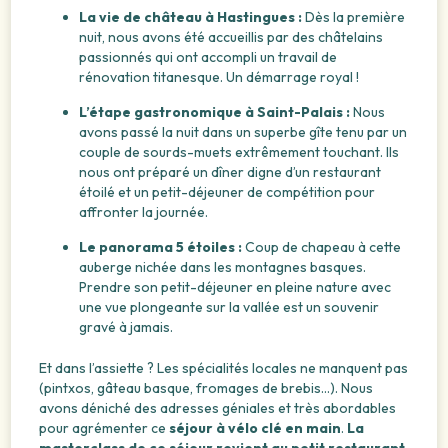
La vie de château à Hastingues :
Dès la première
nuit, nous avons été accueillis par des châtelains
passionnés qui ont accompli un travail de
rénovation titanesque. Un démarrage royal !
L’étape gastronomique à Saint-Palais :
Nous
avons passé la nuit dans un superbe gîte tenu par un
couple de sourds-muets extrêmement touchant. Ils
nous ont préparé un dîner digne d’un restaurant
étoilé et un petit-déjeuner de compétition pour
affronter la journée.
Le panorama 5 étoiles :
Coup de chapeau à cette
auberge nichée dans les montagnes basques.
Prendre son petit-déjeuner en pleine nature avec
une vue plongeante sur la vallée est un souvenir
gravé à jamais.
Et dans l’assiette ? Les spécialités locales ne manquent pas
(pintxos, gâteau basque, fromages de brebis…). Nous
avons déniché des adresses géniales et très abordables
pour agrémenter ce
séjour à vélo clé en main
.
La
masterclass de ce séjour revient au petit restaurant