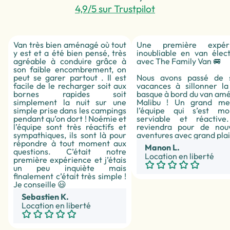
4,9/5 sur Trustpilot
Van très bien aménagé où tout
Une première expéri
y est et a été bien pensé, très
inoubliable en van élec
agréable à conduire grâce à
avec The Family Van 🚐
son faible encombrement, on
peut se garer partout . Il est
Nous avons passé de 
facile de le recharger soit aux
vacances à sillonner la
bornes rapides soit
basque à bord du van am
simplement la nuit sur une
Malibu ! Un grand me
simple prise dans les campings
l’équipe qui s’est mo
pendant qu’on dort ! Noémie et
serviable et réactiv
l’équipe sont très réactifs et
reviendra pour de nouv
sympathiques, ils sont là pour
aventures avec grand plais
répondre à tout moment aux
Manon L.
questions. C’était notre
Location en liberté
première expérience et j’étais
un peu inquiète mais
finalement c’était très simple !
Je conseille 😃
Sebastien K.
Location en liberté