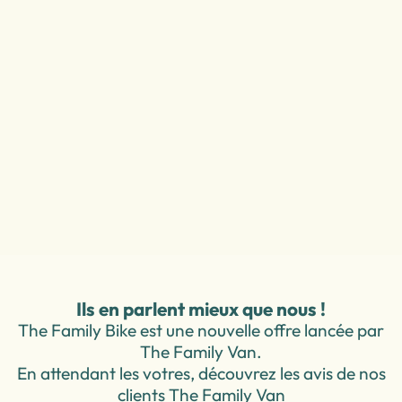
Séjour clé en
Location e
main
liberté
A partir de 2 nuits
A partir de 1 nuits
Un séjour incluant la location de
Location de vélos et ac
votre vélo, un roadbook
pensés pour ceux qui a
personnalisé et la réservation de
tracer leur propre rout
vos hébergements.
Clé en main
Individuel
Liberté
Individuel
Découvrir nos itinéraires
Louer mon vélo
Ils en parlent mieux que nous !
The Family Bike est une nouvelle offre lancée par
The Family Van.
En attendant les votres, découvrez les avis de nos
clients The Family Van