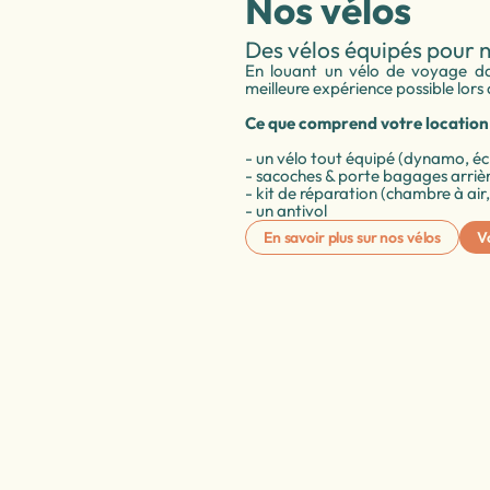
Nos vélos
Des vélos équipés pour 
En louant un vélo de voyage dan
meilleure expérience possible lors 
Ce que comprend votre location 
- un vélo tout équipé (dynamo, écl
- sacoches & porte bagages arriè
- kit de réparation (chambre à ai
- un antivol
En savoir plus sur nos vélos
Vo