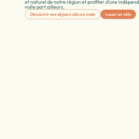
et naturel de notre région et profiter d’une indépe
nulle part ailleurs.
Découvrir nos séjours clés en main
Louer un vélo