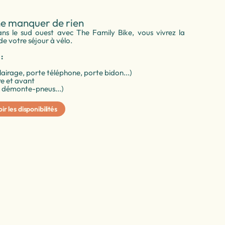
ne manquer de rien
s le sud ouest avec The Family Bike, vous vivrez la
de votre séjour à vélo.
:
airage, porte téléphone, porte bidon...)
re et avant
r, démonte-pneus...)
ir les disponibilités