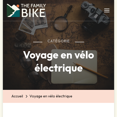
The Family Bike – Blog des voyageurs à vélo
Agence de séjour à vélo dans le sud ouest
CATÉGORIE
Voyage en vélo
électrique
Accueil
Voyage en vélo électrique