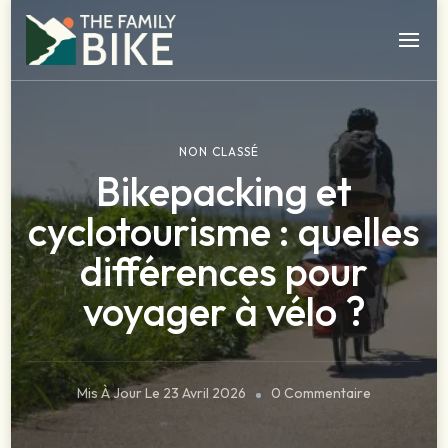
The Family Bike – Blog des voyageurs à vélo
Agence de séjour à vélo dans le sud ouest
NON CLASSÉ
Bikepacking et
cyclotourisme : quelles
différences pour
voyager à vélo ?
Mis À Jour Le
23 Avril 2026
0 Commentaire