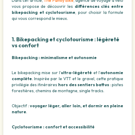
Dans cet article,
The Family Bike
, agence de voyage à vélo
vous propose de découvrir les
différences clés entre
bikepacking et cyclotourisme
, pour choisir la formule
qui vous correspond le mieux.
1. Bikepacking et cyclotourisme : légèreté
vs confort
Bikepacking : minimalisme et autonomie
Le bikepacking mise sur l’
ultra-légèreté
et l’
autonomie
complète
. Inspirée par le VTT et le gravel, cette pratique
privilégie des itinéraires
hors des sentiers battus
: pistes
forestières, chemins de montagne, single tracks.
Objectif :
voyager léger, aller loin, et dormir en pleine
nature
.
Cyclotourisme : confort et accessibilité