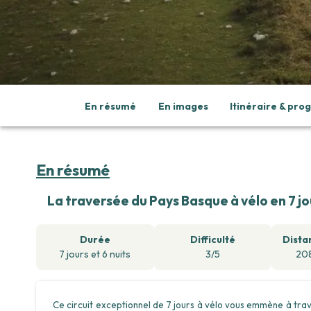
En résumé
En images
Itinéraire & pr
En résumé
La traversée du Pays Basque à vélo en 7 jo
Durée
Difficulté
Dista
7
jours
et
6
nuits
3/5
208
Ce circuit exceptionnel de 7 jours à vélo vous emmène à tra