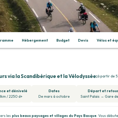
ogramme
Hébergement
Budget
Devis
Vélos et é
urs via la Scandibérique et la Vélodyssée
:
à partir de
5
nce et dénivelé
Dates
Départ et retou
km / 2250 d+
De mars à octobre
Saint Palais
→
Gare d
vers les
plus beaux paysages et villages du Pays Basque
. Vous début