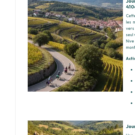
Jou
410
Cett
les 
vers
seul
Nive
mont
Acti
Jou