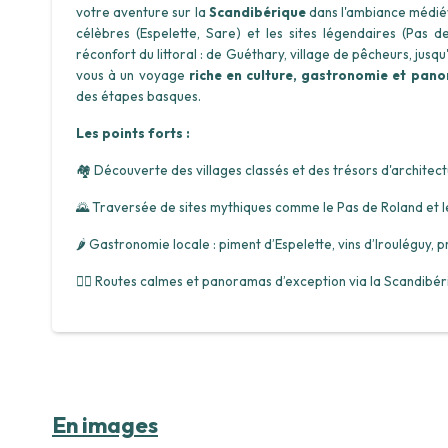
votre aventure sur la
Scandibérique
dans l'ambiance médiév
célèbres (Espelette, Sare) et les sites légendaires (Pas de
réconfort du littoral : de Guéthary, village de pêcheurs, jus
vous à un voyage
riche en culture, gastronomie et pan
des étapes basques.
Les points forts :
🏘️ Découverte des villages classés et des trésors d'architect
🌄 Traversée de sites mythiques comme le Pas de Roland et 
🌶️ Gastronomie locale : piment d’Espelette, vins d’Irouléguy, p
🚴‍♂️ Routes calmes et panoramas d’exception via la Scandibér
En images