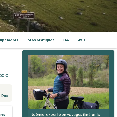
quipements
Infos pratiques
FAQ
Avis
50
€
r
e Dax
Noémie, experte en voyages itinérants
erez