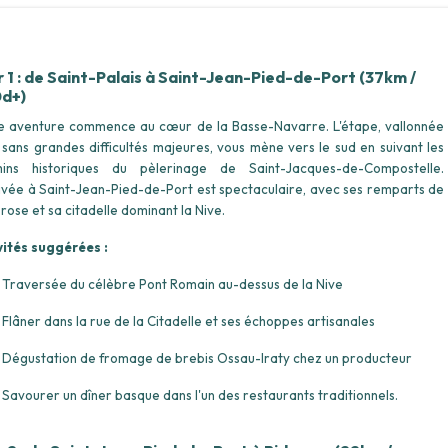
r 1 : de Saint-Palais à Saint-Jean-Pied-de-Port (37km /
d+)
e aventure commence au cœur de la Basse-Navarre. L'étape, vallonnée
 sans grandes difficultés majeures, vous mène vers le sud en suivant les
ins historiques du pèlerinage de Saint-Jacques-de-Compostelle.
rivée à Saint-Jean-Pied-de-Port est spectaculaire, avec ses remparts de
rose et sa citadelle dominant la Nive.
vités suggérées :
Traversée du célèbre Pont Romain au-dessus de la Nive
Flâner dans la rue de la Citadelle et ses échoppes artisanales
Dégustation de fromage de brebis Ossau-Iraty chez un producteur
Savourer un dîner basque dans l'un des restaurants traditionnels.