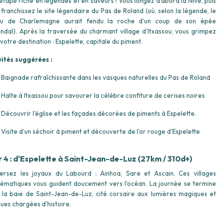
étape riche en légendes et en saveurs ! Vous longez d'abord la Nive, puis
 franchissez le site légendaire du Pas de Roland (où, selon la légende, le
u de Charlemagne aurait fendu la roche d'un coup de son épée
ndal). Après la traversée du charmant village d'Itxassou, vous grimpez
votre destination : Espelette, capitale du piment.
vités suggérées :
Baignade rafraîchissante dans les vasques naturelles du Pas de Roland
Halte à Itxassou pour savourer la célèbre confiture de cerises noires
Découvrir l'église et les façades décorées de piments à Espelette.
Visite d'un séchoir à piment et découverte de l'or rouge d'Espelette
r 4 : d'Espelette à Saint-Jean-de-Luz (27km / 310d+)
ersez les joyaux du Labourd : Ainhoa, Sare et Ascain. Ces villages
ématiques vous guident doucement vers l'océan. La journée se termine
 la baie de Saint-Jean-de-Luz, cité corsaire aux lumières magiques et
rues chargées d'histoire.