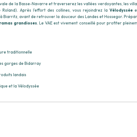
ale de la Basse-Navarre et traverserez les vallées verdoyantes, les vill
 Roland). Après l'effort des collines, vous rejoindrez la
Vélodyssée
e
qu'à Biarritz, avant de retrouver la douceur des Landes et Hossegor. Prépa
oramas grandioses
. Le VAE est vivement conseillé pour profiter pleine
ure traditionnelle
les gorges de Bidarray
roduits landais
ique et la Vélodyssée