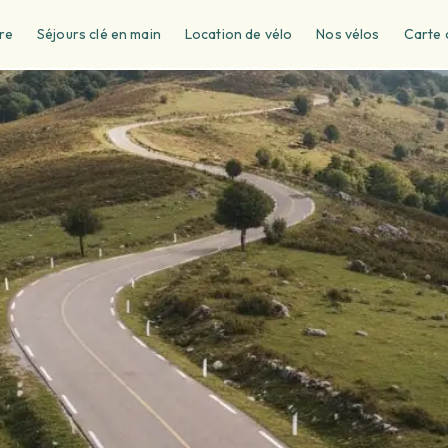
re
Séjours clé en main
Location de vélo
Nos vélos
Carte 