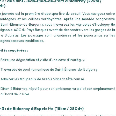
r 2 : de Saint-Jean-Pied-de-Port à Bidarray (22km /
d+)
e journée est la première étape sportive du circuit. Vous naviguez entre
montagnes et les collines verdoyantes. Après une montée progressive
 Saint-Étienne-de-Baïgorry, vous traversez les vignobles d'Irouléguy (le
 vignoble AOC du Pays Basque) avant de descendre vers les gorges de la
 à Bidarray. Les paysages sont grandioses et les panoramas sur les
agnes basques inoubliables.
vités suggérées :
Faire une dégustation et visite d'une cave d'Irouléguy.
Traversée du pont romantique de Saint-Étienne-de-Baïgorry
Admirer les troupeaux de brebis Manech tête rousse.
Dîner à Bidarray, réputé pour son ambiance rurale et son emplacement
au bord de la Nive
r 3 : de Bidarray à Espelette (18km / 280d+)