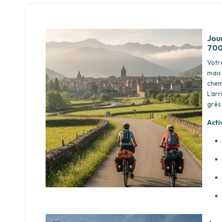
Jou
700
Votr
mais
chem
L'ar
grès 
Acti