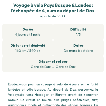
Voyage à vélo Pays Basque & Landes :
l'échappée de 4 jours au départ de Dax
:
à partir de
330
€
Durée
Difficulté
4
jours
et
3
nuits
1/5
Distance et dénivelé
Dates
160 km / 540 d+
De mars à octobre
Départ et retour
Gare de Dax
→
Gare de Dax
Évadez-vous pour un voyage à vélo de 4 jours entre forêt
landaise et côte basque. Au départ de Dax, parcourez la
Vélodyssée vers Hossegor et Biarritz avant de remonter
l'Adour. Ce circuit en boucle allie plages océaniques, surf,
gastronomie locale et authenticité des villages basques. Un