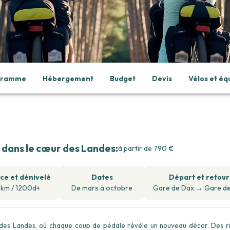
ogramme
Hébergement
Budget
Devis
Vélos et é
lo dans le cœur des Landes
:
à partir de
790
€
ce et dénivelé
Dates
Départ et retour
 km / 1200d+
De mars à octobre
Gare de Dax
→
Gare d
 des Landes, où chaque coup de pédale révèle un nouveau décor. Des r