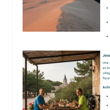
Jou
Une 
en b
vill
facet
Acti