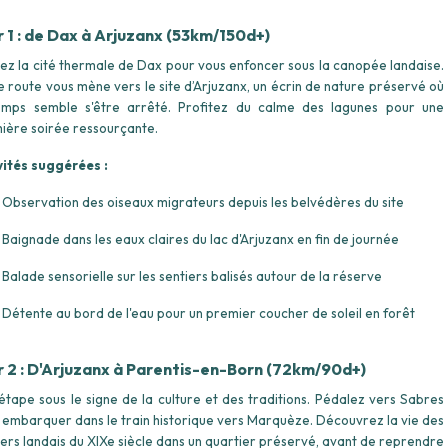
r 1 : de Dax à Arjuzanx (53km/150d+)
tez la cité thermale de Dax pour vous enfoncer sous la canopée landaise.
e route vous mène vers le site d’Arjuzanx, un écrin de nature préservé où
emps semble s'être arrêté. Profitez du calme des lagunes pour une
ière soirée ressourçante.
vités suggérées :
Observation des oiseaux migrateurs depuis les belvédères du site
Baignade dans les eaux claires du lac d'Arjuzanx en fin de journée
Balade sensorielle sur les sentiers balisés autour de la réserve
Détente au bord de l'eau pour un premier coucher de soleil en forêt
r 2 : D'Arjuzanx à Parentis-en-Born (72km/90d+)
étape sous le signe de la culture et des traditions. Pédalez vers Sabres
 embarquer dans le train historique vers Marquèze. Découvrez la vie des
ers landais du XIXe siècle dans un quartier préservé, avant de reprendre