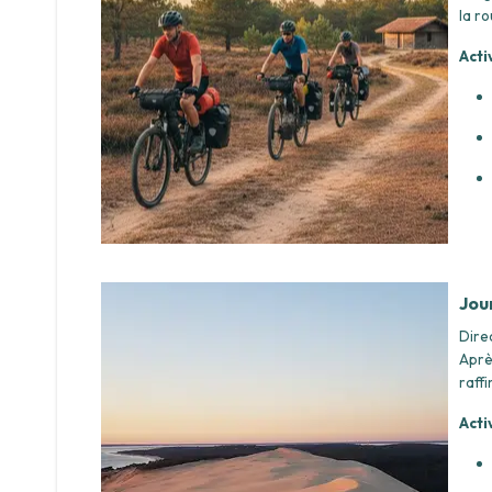
la r
Acti
Jou
Dire
Aprè
raffi
Acti