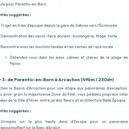
oute pour Parentis-en-Born.
vités suggérées :
Trajet en train d'époque depuis la gare de Sabres vers l'Écomusée
Démonstration des savoir-faire anciens : boulangerie, filage, tonte
Rencontre avec les moutons landais et les vaches de race locale
Détendez-vous dans les eaux calmes et claires de la plage de
Pipiou
r 3 : de Parentis-en-Born à Arcachon (49km / 230d+)
ction le Bassin d'Arcachon pour une étape aux panoramas d'exception.
s avoir gravi la majestueuse Dune du Pilat, vous pédalez jusqu'aux villas
nées de la Ville d'Hiver, entre jardins fleuris et architecture Belle Époque.
vités suggérées :
Grimpez sur la plus haute dune d'Europe pour un panorama
époustouflant sur le Banc d'Arguin