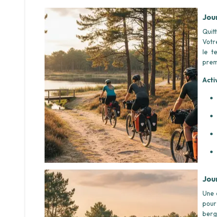
Jou
Quit
Votr
le t
prem
Acti
Jou
Une 
pour
berg