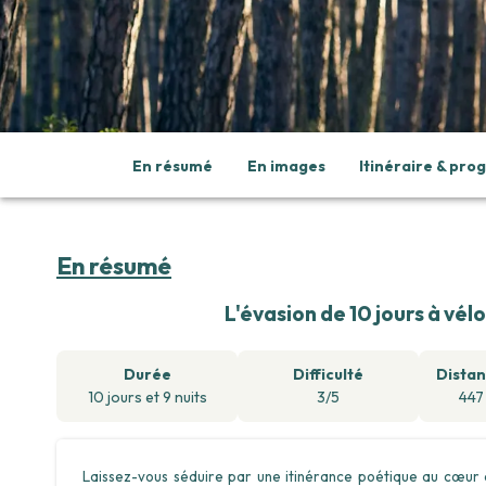
En résumé
En images
Itinéraire & pr
En résumé
L'évasion de 10 jours à vé
Durée
Difficulté
Distan
10
jours
et
9
nuits
3/5
447
Laissez-vous séduire par une itinérance poétique au cœur