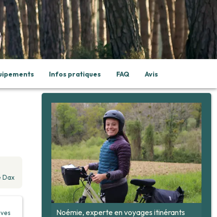
quipements
Infos pratiques
FAQ
Avis
e Dax
Noémie, experte en voyages itinérants
ives